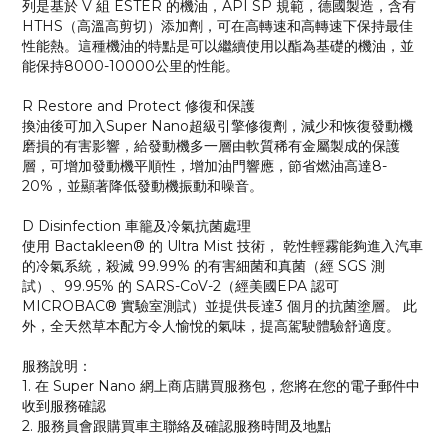
列是基於 V 組 ESTER 的機油，API SP 規範，德國製造，含有
HTHS（高溫高剪切）添加劑，可在高轉速和高轉速下保持最佳
性能熱。這種機油的特點是可以繼續使用以酯為基礎的機油，並
能保持8000-10000公里的性能。
R Restore and Protect 修復和保護
換油後可加入Super Nano超級引擎修復劑，減少和恢復發動機
磨損的有害影響，給發動機多一層由軟質稀有金屬製成的保護
層，可增加發動機平順性，增加油門響應，節省燃油高達8-
20%，並顯著降低發動機振動和噪音。
D Disinfection 車籠及冷氣抗菌處理
使用 Bactakleen® 的 Ultra Mist 技術， 乾性輕霧能夠進入汽車
的冷氣系統，殺滅 99.99% 的有害細菌和真菌（經 SGS 測
試）、99.95% 的 SARS-CoV-2（經美國EPA 認可
MICROBAC® 實驗室測試）並提供長達3 個月的抗菌塗層。 此
外，全天然草本配方令人愉悅的氣味，提高駕駛體驗舒適度。
服務說明：
1. 在 Super Nano 網上商店購買服務包，您將在您的電子郵件中
收到服務確認
2. 服務員會跟購買車主聯絡及確認服務時間及地點