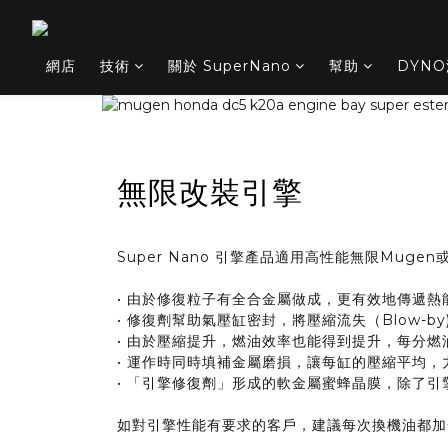
網店
技術
關於 SuperNano
幫助
DYN
無限改裝引擎
Super Nano 引擎產品適用高性能無限Mu
• 由於修復粒子有全合金屬做成，更有效地傳遞熱
• 修復劑幫助氣壓缸密封，將壓縮流失（Blow-by
• 由於壓縮提升，燃油效率也能得到提升，每分燃油能轉
• 運作時同時填補金屬磨損，讓每缸的壓縮平均，
• 「引擎修復劑」形成的軟金屬蜜蜂晶膜，除了
如對引擎性能有要求的客戶，建議每次換機油都加一支