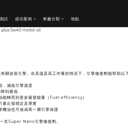
O測試
成功案例
車廠分類
地點
gen或有關改裝引擎。在高溫及高工作量的情況下，引擎修復劑能幫助
能，減低引擎溫度
)降到最低
而到更多爆發能量（Fuel efficiency)
力量出發穩定及厚實
引擎機油也可做成再一層引擎保護
Super Nano引擎修復劑。