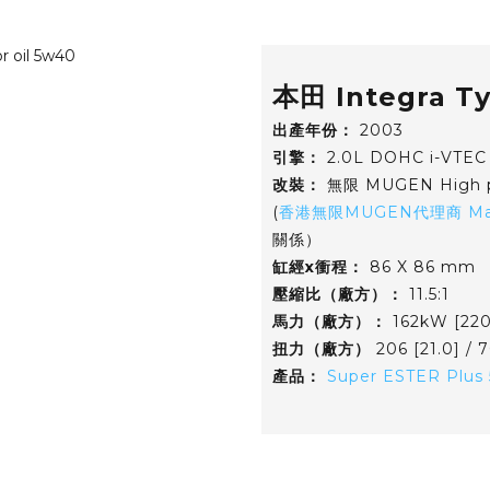
本田 Integra Ty
出產年份：
2003
引擎：
2.0L DOHC i-VTEC
改裝：
無限 MUGEN High pe
(
香港無限MUGEN代理商 Man 
關係）
缸經x衝程：
86 X 86 mm
壓縮比（廠方）：
11.5:1
馬力（廠方）：
162kW [22
扭力（廠方）
206 [21.0] / 
產品：
Super ESTER Plu