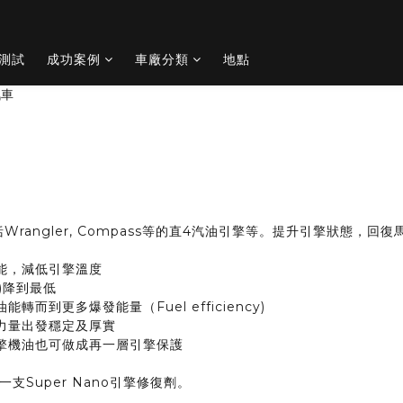
O測試
成功案例
車廠分類
地點
，包括Wrangler, Compass等的直4汽油引擎等。提升引擎狀態，
能，減低引擎溫度
)降到最低
而到更多爆發能量（Fuel efficiency)
力量出發穩定及厚實
引擎機油也可做成再一層引擎保護
Super Nano引擎修復劑。