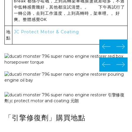
break 都係小咗嘅，上到高轉架車嘅振盪就差唔多，不過
中低轉感覺幾好，其他都沒試清楚。。 下午再試行了
一轉公路，去到工作溫度，上到高轉時，架車哩。。好
爽。整體感覺OK
JC Protect Motor & Coating
地
點
prev
next
prev
next
「引擎修復劑」購買地點