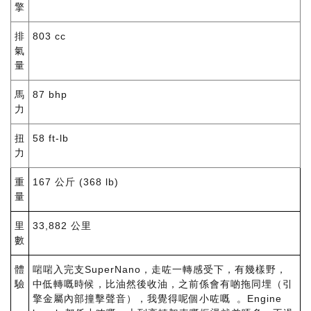
擎
排
803 cc
氣
量
馬
87 bhp
力
扭
58 ft-lb
力
重
167 公斤 (368 lb)
量
里
33,882 公里
數
體
啱啱入完支SuperNano，走咗一轉感受下，有幾樣野，
驗
中低轉嘅時候，比油然後收油，之前係會有啲拖同埋（引
擎金屬內部撞擊聲音），我覺得呢個小咗嘅 。Engine