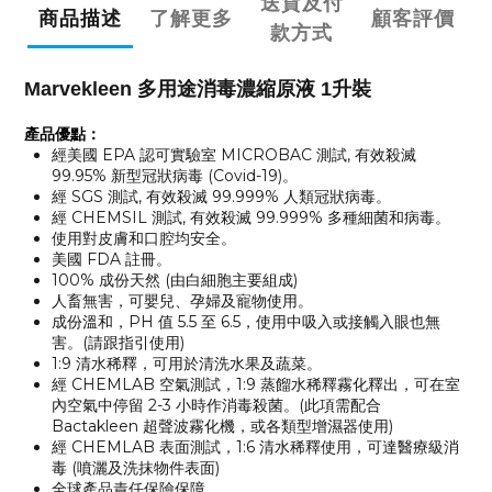
送貨及付
商品描述
了解更多
顧客評價
款方式
Marvekleen 多用途消毒濃縮原液 1升裝
產品優點：
經美國 EPA 認可實驗室 MICROBAC 測試, 有效殺滅
99.95% 新型冠狀病毒 (Covid-19)。
經 SGS 測試, 有效殺滅 99.999% 人類冠狀病毒。
經 CHEMSIL 測試, 有效殺滅 99.999% 多種細菌和病毒。
使用對皮膚和口腔均安全。
美國 FDA 註冊。
100% 成份天然 (由白細胞主要組成)
人畜無害，可嬰兒、孕婦及寵物使用。
成份溫和，PH 值 5.5 至 6.5，使用中吸入或接觸入眼也無
害。(請跟指引使用)
1:9 清水稀釋，可用於清洗水果及蔬菜。
經 CHEMLAB 空氣測試，1:9 蒸餾水稀釋霧化釋出，可在室
內空氣中停留 2-3 小時作消毒殺菌。(此項需配合
Bactakleen 超聲波霧化機，或各類型增濕器使用)
經 CHEMLAB 表面測試，1:6 清水稀釋使用，可達醫療級消
毒 (噴灑及洗抹物件表面)
全球產品責任保險保障。